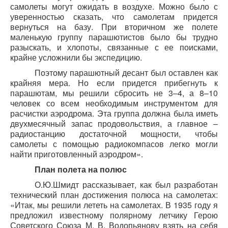
самолеты могут ожидать в воздухе. Можно было с
уверенностью сказать, что самолетам придется
вернуться на базу. При вторичном же полете
маленькую группу парашютистов было бы трудно
разыскать, и хлопоты, связанные с ее поисками,
крайне усложнили бы экспедицию.
Поэтому парашютный десант был оставлен как
крайняя мера. Но если придется прибегнуть к
парашютам, мы решили сбросить не 3–4, а 8–10
человек со всем необходимым инструментом для
расчистки аэродрома. Эта группа должна была иметь
двухмесячный запас продовольствия, а главное –
радиостанцию достаточной мощности, чтобы
самолеты с помощью радиокомпасов легко могли
найти приготовленный аэродром».
План полета на полюс
О.Ю.Шмидт рассказывает, как был разработан
технический план достижения полюса на самолетах:
«Итак, мы решили лететь на самолетах. В 1935 году я
предложил известному полярному летчику Герою
Советского Союза М. В. Водопьянову взять на себя