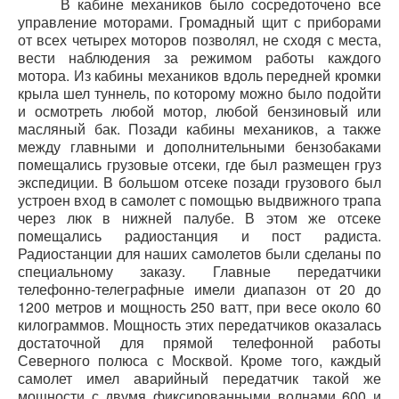
В кабине механиков было сосредоточено все
управление моторами. Громадный щит с приборами
от всех четырех моторов позволял, не сходя с места,
вести наблюдения за режимом работы каждого
мотора. Из кабины механиков вдоль передней кромки
крыла шел туннель, по которому можно было подойти
и осмотреть любой мотор, любой бензиновый или
масляный бак. Позади кабины механиков, а также
между главными и дополнительными бензобаками
помещались грузовые отсеки, где был размещен груз
экспедиции. В большом отсеке позади грузового был
устроен вход в самолет с помощью выдвижного трапа
через люк в нижней палубе. В этом же отсеке
помещались радиостанция и пост радиста.
Радиостанции для наших самолетов были сделаны по
специальному заказу. Главные передатчики
телефонно-телеграфные имели диапазон от 20 до
1200 метров и мощность 250 ватт, при весе около 60
килограммов. Мощность этих передатчиков оказалась
достаточной для прямой телефонной работы
Северного полюса с Москвой. Кроме того, каждый
самолет имел аварийный передатчик такой же
мощности с двумя фиксированными волнами 600 и