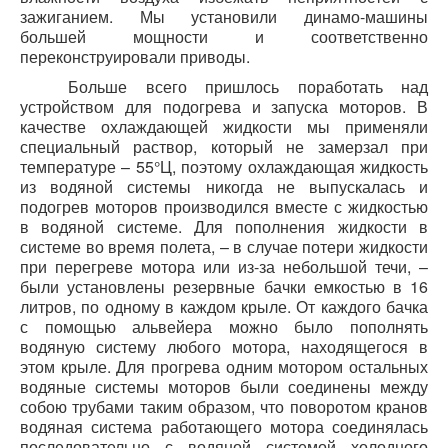
зажиганием. Мы установили динамо-машины
большей мощности и соответственно
переконструировали приводы.
Больше всего пришлось поработать над
устройством для подогрева и запуска моторов. В
качестве охлаждающей жидкости мы применяли
специальный раствор, который не замерзал при
температуре – 55°Ц, поэтому охлаждающая жидкость
из водяной системы никогда не выпускалась и
подогрев моторов производился вместе с жидкостью
в водяной системе. Для пополн
ения жидкости в
системе во время
полета, – в случае потери жидкости
при перегреве мотора или из-за
небольшой течи,
–
были установлены резервные
бачки емкостью в 16
литров, по одному в каждом крыле. От каждого бачка
с помощью
альвейера можно было
пополнять
водяную систему любого мотора, находящегося
в
этом крыле. Для прогрева одним мотором остальных
водяные
системы моторов были соединены между
собою трубами таким образом, что поворотом кранов
водяная система работающего мотора соединялась
последовательно с водяной системой холодного