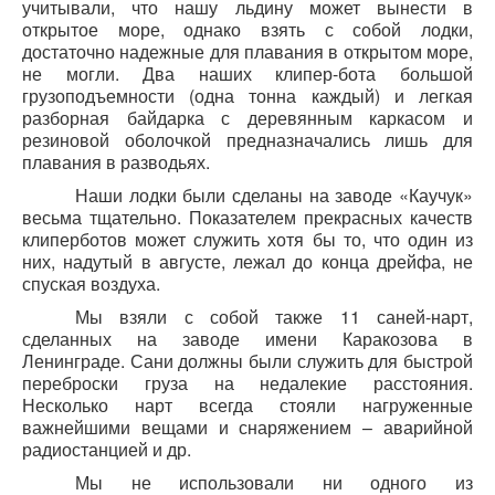
учитывали, что нашу льдину может вынести в
открытое море, однако взять с собой лодки,
достаточно надежные для плавания в открытом море,
не могли. Два наших клипер-бота большой
грузоподъемности (одна тонна каждый) и легкая
разборная байдарка с деревянным каркасом и
резиновой оболочкой предназначались лишь для
плавания в разводьях.
Наши лодки были сделаны на заводе «Каучук»
весьма тщательно. Показателем прекрасных качеств
клиперботов может служить хотя бы то, что один из
них, надутый в августе, лежал до конца дрейфа, не
спуская воздуха.
Мы взяли с собой также 11 саней-нарт,
сделанных на заводе имени Каракозова в
Ленинграде. Сани должны были служить для быстрой
переброски груза на недалекие расстояния.
Несколько нарт всегда стояли нагруженные
важнейшими вещами и снаряжением – аварийной
радиостанцией и др.
Мы не использовали ни одного из