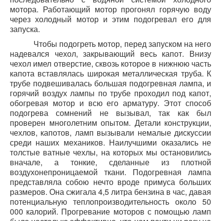
мотора. Работающий мотор прогонял горячую воду
через холодный мотор и этим подогревал его для
запуска.
Чтобы подогреть мотор, перед запуском на него
надевался чехол, закрывающий весь капот. Внизу
чехол имел отверстие, сквозь которое в нижнюю часть
капота вставлялась широкая металлическая труба. К
трубе подвешивалась большая подогревная лампа, и
горячий воздух лампы по трубе проходил под капот,
обогревая мотор и всю его арматуру. Этот способ
подогрева сомнений не вызывал, так как был
проверен многолетним опытом. Детали конструкции,
чехлов, капотов, ламп вызывали немалые дискуссии
среди наших механиков. Наилучшими оказались не
толстые ватные чехлы, на которых мы остановились
вначале,
а тонкие, сделанные из плотной
воздухонепроницаемой ткани. Подогревная лампа
представляла собою нечто вроде примуса больших
размеров. Она сжигала 4,5 литра бензина в час, давая
потенциальную теплопроизводительность около 50
000
калорий. Прогревание моторов с помощью ламп