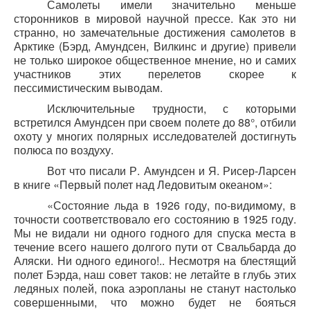
Самолеты имели значительно меньше
сторонников в мировой научной прессе. Как это ни
странно, но замечательные достижения самолетов в
Арктике (Бэрд, Амундсен, Вилкинс и другие) привели
не только широкое общественное мнение, но и самих
участников этих перелетов скорее к
пессимистическим выводам.
Исключительные трудности, с которыми
встретился Амундсен при своем полете до 88°, отбили
охоту у многих полярных исследователей достигнуть
полюса по воздуху.
Вот что писали Р. Амундсен и Я. Рисер-Ларсен
в книге «Первый полет над Ледовитым океаном»:
«Состояние льда в 1926 году, по-видимому, в
точности соответствовало его состоянию в 1925 году.
Мы не видали ни одного годного для спуска места в
течение всего нашего долгого пути от Свальбарда до
Аляски. Ни одного единого!.. Несмотря на блестящий
полет Бэрда, наш совет таков: не летайте в глубь этих
ледяных полей, пока аэропланы не станут настолько
совершенными, что можно будет не бояться