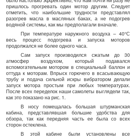
было настолько эффективно, что нам почти ни разу не
пришлось прогревать один мотор другим. Следует
отметить, что наибольшие трудности представлял
разогрев масла в масляных баках, а не подогрев
водяной системы, как мы предполагали вначале.
При температуре наружного воздуха – 40°С
весь процесс подогрева и запуска моторов
продолжался не более одного часа.
Сам запуск производился
сжатым до 30
атмосфер воздухом, который подавался
вспомогательным мотором в специальный баллон и
оттуда
к
моторам. Впрыск горючего в всасывающую
трубу и подача
сильной искры вибратором делали
з
апуск мотора простым при любых температурах.
После
всех переделок наши самолеты выглядели так,
как это показано на рис. 1.
В носу помещалась большая штурманская
кабина, представлявшая большие удобства для
обзора, так как передняя часть ее была со всех
сторон остеклена.
В этой кабине были установлены все