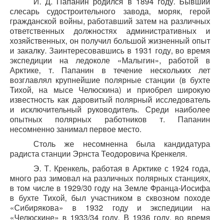
И. Д. Папанин родился в 1894 году. Бывший
слесарь судостроительного завода, моряк, герой
гражданской войны, работавший затем на различных
ответственных должностях административных и
хозяйственных, он получил большой жизненный опыт
и закалку. Заинтересовавшись в 1931 году, во время
экспедиции на ледоколе «Малыгин», работой в
Арктике, т. Папанин в течение нескольких лет
возглавлял крупнейшие полярные станции (в бухте
Тихой, на мысе Челюскина) и приобрел широкую
известность как даровитый полярный исследователь
и исключительный руководитель. Среди наиболее
опытных полярных работников т. Папанин
несомненно занимал первое место.
Столь же несомненна была кандидатура
радиста станции Эрнста Теодоровича Кренкеля.
Э. Т. Кренкель, работая в Арктике с 1924 года,
много раз зимовал на различных полярных станциях,
в том числе в 1929/30 году на Земле Франца-Иосифа
в бухте Тихой, был участником в сквозном походе
«Сибирякова» в 1932 году и экспедиции на
«Челюскине» в 1933/34 году. В 1936 году, во время