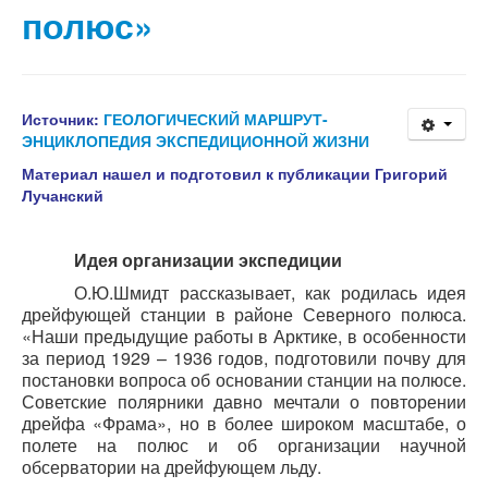
Статьи
полюс»
Эксперименты
География
Источник:
ГЕОЛОГИЧЕСКИЙ МАРШРУТ-
КВ шлюзы
ЭНЦИКЛОПЕДИЯ ЭКСПЕДИЦИОННОЙ ЖИЗНИ
Материал нашел и подготовил к публикации Григорий
Медиа
Лучанский
Обратная связь
Идея организации экспедиции
О.Ю.Шмидт рассказывает, как родилась идея
дрейфующей станции в районе Северного полюса.
«Наши предыдущие работы в Арктике, в особенности
за период 1929 – 1936 годов, подготовили почву для
постановки вопроса об основании станции на полюсе.
Советские полярники давно мечтали о повторении
дрейфа «Фрама», но в более широком масштабе, о
полете на полюс и об организации научной
обсерватории на дрейфующем льду.