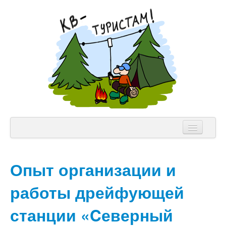
NVIS Клуб
Опыт организации и
Аппаратура
работы дрейфующей
Теория
Лицензии
станции «Cеверный