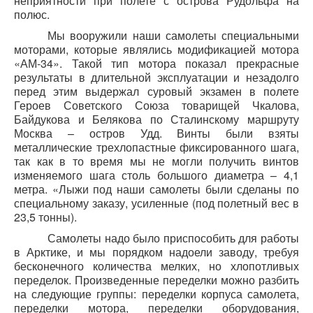
неприятности при полете с острова Рудольфа на
полюс.
Мы вооружили наши самолеты специальными
моторами, которые являлись модификацией мотора
«АМ-34». Такой тип мотора показал прекрасные
результаты в длительной эксплуатации и незадолго
перед этим выдержал суровый экзамен в полете
Героев Советского Союза товарищей Чкалова,
Байдукова и Белякова по Сталинскому маршруту
Москва – остров Удд. Винты были взяты
металлические трехлопастные фиксированного шага,
так как в то время мы не могли получить винтов
изменяемого шага столь большого диаметра – 4,1
метра. «Лыжи под наши самолеты были сделаны по
специальному заказу, усиленные (под полетный вес в
23,5 тонны).
Самолеты надо было приспособить для работы
в Арктике, и мы порядком надоели заводу, требуя
бесконечного количества мелких, но хлопотливых
переделок. Произведенные переделки можно разбить
на следующие группы: переделки корпуса самолета,
переделки мотора, переделки оборудования,