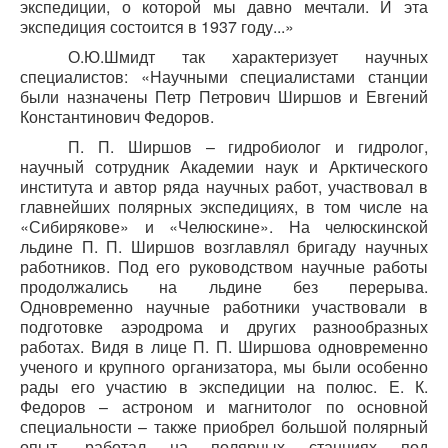
экспедиции, о которой мы давно мечтали. И эта
экспедиция состоится в 1937 году...»
О.Ю.Шмидт так характеризует научных
специалистов: «Научными специалистами станции
были назначены Петр Петрович Ширшов и Евгений
Константинович Федоров.
П. П. Ширшов – гидробиолог и гидролог,
научный сотрудник Академии наук и Арктического
института и автор ряда научных работ, участвовал в
главнейших полярных экспедициях, в том числе на
«Сибирякове» и «Челюскине». На челюскинской
льдине П. П. Ширшов возглавлял бригаду научных
работников. Под его руководством научные работы
продолжались на льдине без перерыва.
Одновременно научные работники участвовали в
подготовке аэродрома и других разнообразных
работах. Видя в лице П. П. Ширшова одновременно
ученого и крупного организатора, мы были особенно
рады его участию в экспедиции на полюс. Е. К.
Федоров – астроном и магнитолог по основной
специальности – также приобрел большой полярный
опыт, работал на полярных станциях под