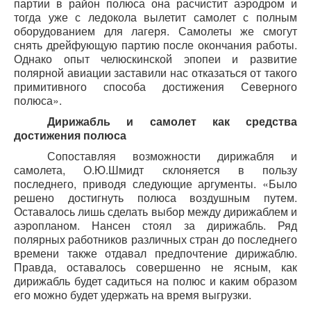
партии в район полюса она расчистит аэродром и
тогда уже с ледокола вылетит самолет с полным
оборудованием для лагеря. Самолеты же смогут
снять дрейфующую партию после окончания работы.
Однако опыт челюскинской эпопеи и развитие
полярной авиации заставили нас отказаться от такого
примитивного способа достижения Северного
полюса».
Дирижабль и самолет как средства
достижения полюса
Сопоставляя возможности дирижабля и
самолета, О.Ю.Шмидт склоняется в пользу
последнего, приводя следующие аргументы. «Было
решено достигнуть полюса воздушным путем.
Оставалось лишь сделать выбор между дирижаблем и
аэропланом. Нансен стоял за дирижабль. Ряд
полярных работников различных стран до последнего
времени также отдавал предпочтение дирижаблю.
Правда, оставалось совершенно не ясным, как
дирижабль будет садиться на полюс и каким образом
его можно будет удержать на время выгрузки.