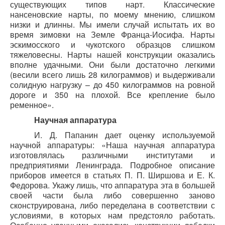
существующих типов нарт. Классические
нансеновские нарты, по моему мнению, слишком
низки и длинны. Мы имели случай испытать их во
время зимовки на Земле Франца-Иосифа. Нарты
эскимосского и чукотского образцов слишком
тяжеловесны. Нарты нашей конструкции оказались
вполне удачными. Они были достаточно легкими
(весили всего лишь 28 килограммов) и выдерживали
солидную нагрузку – до 450 килограммов на ровной
дороге и 350 на плохой. Все крепление было
ременное».
Научная аппаратура
И. Д. Папанин дает оценку используемой
научной аппаратуры: «Наша научная аппаратура
изготовлялась различными институтами и
предприятиями Ленинграда. Подробное описание
приборов имеется в статьях П. П. Ширшова и Е. К.
Федорова. Укажу лишь, что аппаратура эта в большей
своей части была либо совершенно заново
сконструирована, либо переделана в соответствии с
условиями, в которых нам предстояло работать.