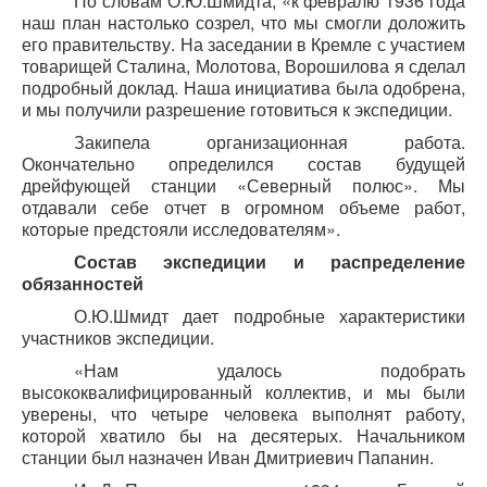
По словам О.Ю.Шмидта, «
к
февралю 1936 года
наш план настолько созрел, что мы смогли доложить
его правительству. На заседании в Кремле с участием
товарищей Сталина, Молотова, Ворошилова я сделал
подробный доклад. Наша инициатива была одобрена,
и мы получили разрешение готовиться к экспедиции.
Закипела организационная работа.
Окончательно определился состав будущей
дрейфующей станции «Северный полюс». Мы
отдавали себе отчет в огромном объеме работ,
которые предстояли исследователям».
Состав экспедиции и распределение
обязанностей
О.Ю.Шмидт дает подробные характеристики
участников экспедиции.
«Нам удалось подобрать
высококвалифицированный коллектив, и мы были
уверены, что четыре человека выполнят работу,
которой хватило бы на десятерых. Начальником
станции был назначен Иван Дмитриевич Папанин.