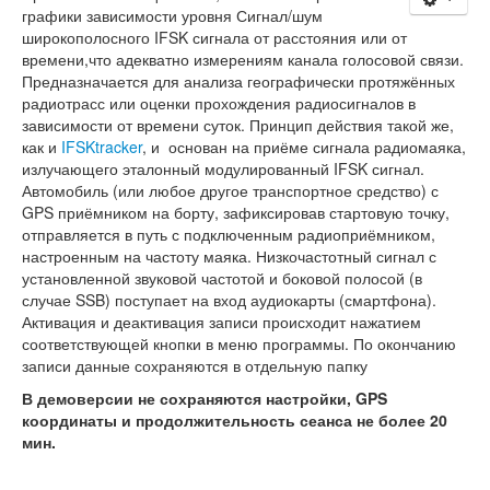
Статьи
графики зависимости уровня Сигнал/шум
широкополосного IFSK сигнала от расстояния или от
Эксперименты
времени,что адекватно измерениям канала голосовой связи.
Предназначается для анализа географически протяжённых
География
радиотрасс или оценки прохождения радиосигналов в
зависимости от времени суток. Принцип действия такой же,
КВ шлюзы
как и
IFSKtracker
, и основан на приёме сигнала радиомаяка,
излучающего эталонный модулированный IFSK сигнал.
Медиа
Автомобиль (или любое другое транспортное средство) с
GPS приёмником на борту, зафиксировав стартовую точку,
Обратная связь
отправляется в путь с подключенным радиоприёмником,
настроенным на частоту маяка. Низкочастотный сигнал с
установленной звуковой частотой и боковой полосой (в
случае SSB) поступает на вход аудиокарты (смартфона).
Активация и деактивация записи происходит нажатием
соответствующей кнопки в меню программы. По окончанию
записи данные сохраняются в отдельную папку
В демоверсии не сохраняются настройки, GPS
координаты и продолжительность сеанса не более 20
мин.