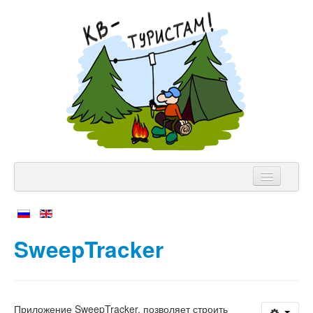
NVIS Клуб
Аппаратура
SweepTracker
Теория
Лицензии
Приложение SweepTracker, позволяет строить