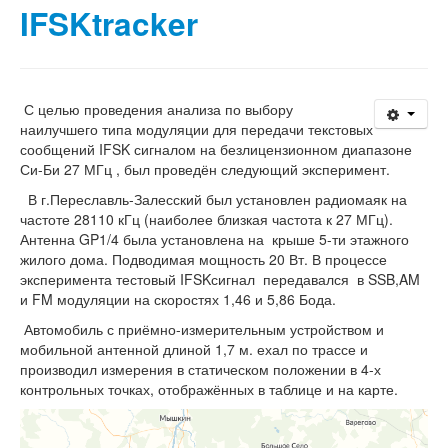
Статьи
IFSKtracker
Эксперименты
География
С целью проведения анализа по выбору
КВ шлюзы
наилучшего типа модуляции для передачи текстовых
сообщений IFSK сигналом на безлицензионном диапазоне
Медиа
Си-Би 27 МГц , был проведён следующий эксперимент.
В г.Переславль-Залесский был установлен радиомаяк на
Обратная связь
частоте 28110 кГц (наиболее близкая частота к 27 МГц).
Антенна GP1/4 была установлена на крыше 5-ти этажного
жилого дома. Подводимая мощность 20 Вт. В процессе
эксперимента тестовый IFSKсигнал передавался в SSB,AM
и FM модуляции на скоростях 1,46 и 5,86 Бода.
Автомобиль с приёмно-измерительным устройством и
мобильной антенной длиной 1,7 м. ехал по трассе и
производил измерения в статическом положении в 4-х
контрольных точках, отображённых в таблице и на карте.