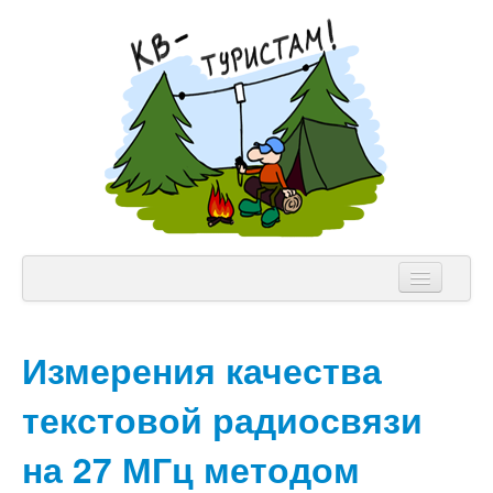
NVIS Клуб
Измерения качества
Аппаратура
текстовой радиосвязи
Теория
Лицензии
на 27 МГц методом