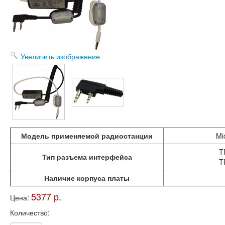
Статьи
Эксперименты
География
Увеличить изображение
КВ шлюзы
Медиа
Обратная связь
Модель применяемой радиостанции
Mi
T
Тип разъема интерфейса
T
Наличие корпуса платы
5377 р.
Цена:
Количество: